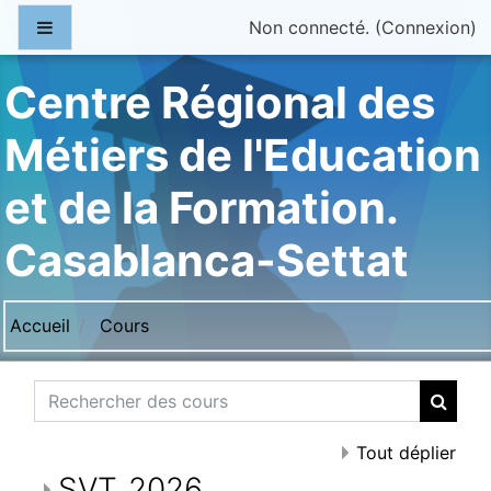
Passer au contenu principal
Panneau latéral
Non connecté. (
Connexion
)
Centre Régional des
Métiers de l'Education
et de la Formation.
Casablanca-Settat
Accueil
Cours
Rechercher des cours
Reche
Tout déplier
SVT_2026